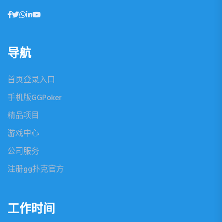
导航
首页登录入口
手机版GGPoker
精品项目
游戏中心
公司服务
注册gg扑克官方
工作时间