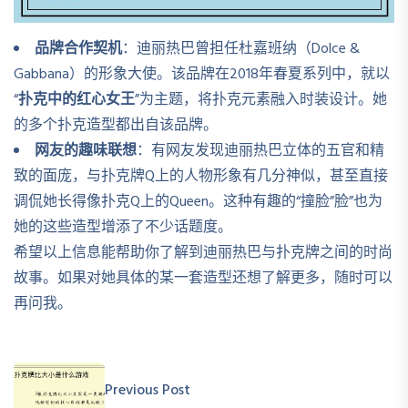
品牌合作契机
：迪丽热巴曾担任杜嘉班纳（Dolce &
Gabbana）的形象大使。该品牌在2018年春夏系列中，就以
“
扑克中的红心女王
”为主题，将扑克元素融入时装设计。她
的多个扑克造型都出自该品牌。
网友的趣味联想
：有网友发现迪丽热巴立体的五官和精
致的面庞，与扑克牌Q上的人物形象有几分神似，甚至直接
调侃她长得像扑克Q上的Queen。这种有趣的“撞脸”脸”也为
她的这些造型增添了不少话题度。
希望以上信息能帮助你了解到迪丽热巴与扑克牌之间的时尚
故事。如果对她具体的某一套造型还想了解更多，随时可以
再问我。
Previous Post