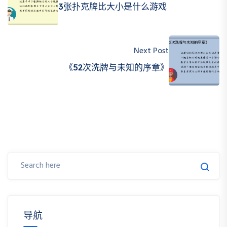
3张扑克牌比大小是什么游戏
Next Post
《52次洗牌与未知的序章》
导航