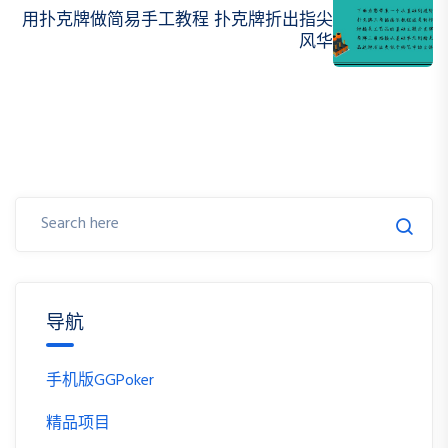
用扑克牌做简易手工教程 扑克牌折出指尖
风华
导航
手机版GGPoker
精品项目