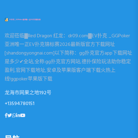
欢迎莅临▓Red Dragon 红龙：dr09.com▓EV扑克 _GGPoker
亚洲唯一正EV扑克锦标赛2026最新版官方下载网址
[shandongyongnai.com]以下简称：gg扑克官方app下载网址
是多少✔全站,全称:gg扑克官方网站,德扑保险玩法助你稳定
盈利,官网下载地址,安卓及苹果版客户端下载火热上
线!ggpoker苹果版下载
龙海市网果之地192号
+13594780151