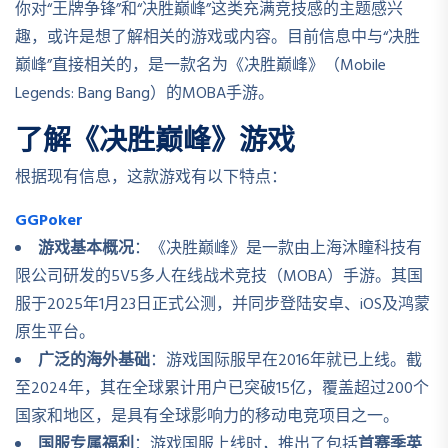
你对“王牌争锋”和“决胜巅峰”这类充满竞技感的主题感兴
趣，或许是想了解相关的游戏或内容。目前信息中与“决胜
巅峰”直接相关的，是一款名为《决胜巅峰》（Mobile
Legends: Bang Bang）的MOBA手游。
了解《决胜巅峰》游戏
根据现有信息，这款游戏有以下特点：
GGPoker
游戏基本概况
：《决胜巅峰》是一款由上海沐瞳科技有
限公司研发的5V5多人在线战术竞技（MOBA）手游。其国
服于2025年1月23日正式公测，并同步登陆安卓、iOS及鸿蒙
原生平台。
广泛的海外基础
：游戏国际服早在2016年就已上线。截
至2024年，其在全球累计用户已突破15亿，覆盖超过200个
国家和地区，是具有全球影响力的移动电竞项目之一。
国服专属福利
：游戏国服上线时，推出了包括
首赛季英