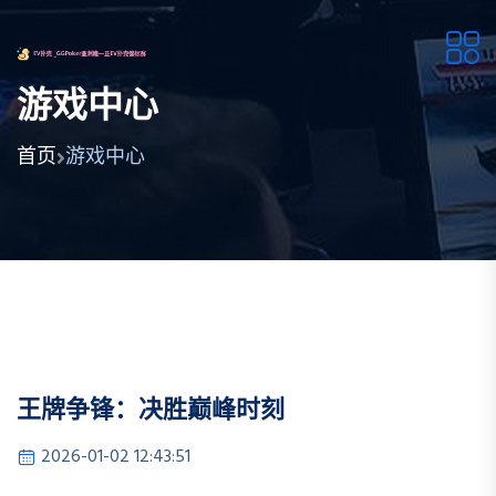
游戏中心
首页
游戏中心
王牌争锋：决胜巅峰时刻
2026-01-02 12:43:51